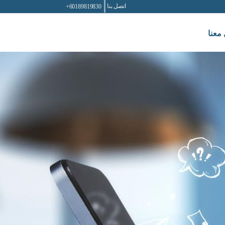
اتصل بنا
60189819830+
معنا